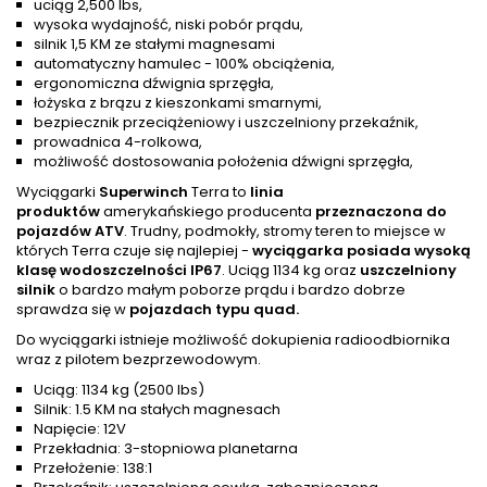
uciąg 2,500 lbs,
wysoka wydajność, niski pobór prądu,
silnik 1,5 KM ze stałymi magnesami
automatyczny hamulec - 100% obciążenia,
ergonomiczna dźwignia sprzęgła,
łożyska z brązu z kieszonkami smarnymi,
bezpiecznik przeciążeniowy i uszczelniony przekaźnik,
prowadnica 4-rolkowa,
możliwość dostosowania położenia dźwigni sprzęgła,
Wyciągarki
Superwinch
Terra to
linia
produktów
amerykańskiego producenta
przeznaczona do
pojazdów ATV
. Trudny, podmokły, stromy teren to miejsce w
których Terra czuje się najlepiej -
wyciągarka posiada wysoką
klasę wodoszczelności IP67
. Uciąg 1134 kg
oraz
uszczelniony
silnik
o bardzo małym poborze prądu i bardzo dobrze
sprawdza się w
pojazdach typu quad.
Do wyciągarki istnieje możliwość dokupienia radioodbiornika
wraz z pilotem bezprzewodowym.
Uciąg: 1134 kg (2500 lbs)
Silnik: 1.5 KM na stałych magnesach
Napięcie: 12V
Przekładnia: 3-stopniowa planetarna
Przełożenie: 138:1