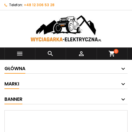
Telefon:
+48 12 306 53 28
0



shopping_cart
GŁÓWNA
MARKI
BANNER