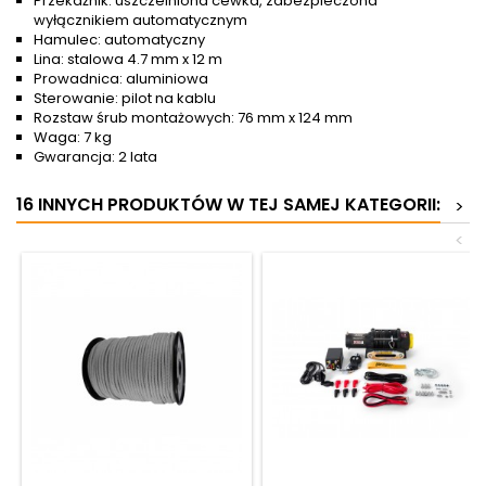
Przekaźnik: uszczelniona cewka, zabezpieczona
wyłącznikiem automatycznym
Hamulec: automatyczny
Lina: stalowa 4.7 mm x 12 m
Prowadnica: aluminiowa
Sterowanie: pilot na kablu
Rozstaw śrub montażowych: 76 mm x 124 mm
Waga: 7 kg
Gwarancja: 2 lata
16 INNYCH PRODUKTÓW W TEJ SAMEJ KATEGORII:
>
<