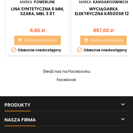
MARKA:
POWERLINE
MARKA:
KANGAROOWINCH
LINA SYNTETYCZNA 6 MM,
WYCIĄGARKA
SZARA, MBL 3.6T
ELEKTRYCZNA K4500SR 12V
Z LINĄ SYNTETYCZNĄ ZE
STEROWANIEM
BEZPRZEWODOWYM
Cena
Cena
6,90 zł
867,00 zł
Dodaj do koszyka
Dodaj do koszyka




Obecnie niedostępny
Obecnie niedostępny
Śledź nas na Facebooku
Facebook

PRODUKTY

NASZA FIRMA