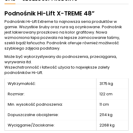
Podnośnik Hi-Lift X-TREME 48”
Podnośniki Hi-Lift Extreme to najnowsza seria produktów w
gamie. Wszystkie śruby oraz rura są ocynkowane. Podnośnik
jest lakierowany proszkowo na kolor grafitowy. Nowa
wzmocniona łapa pozwala na lepsze zamocowanie taśmy,
szekli bądź łańcucha. Podnośnik oferuje również możliwość
szybkiego zdjęcia podstawy.
Może być wykorzystywany do podnoszenia, przeciągania,
wyrywania itd.
Wszechstronność i łatwość użycia to największe zalety
podnośników Hi-Lift.
Wytrzymałość:
3175 kg
Rozmiar:
122 cm
Min. wysokość podnoszenia:
11 cm
Dopuszczalne obciążenie:
2114 kg
Wyciąganie/Zaciskanie:
2268 kg