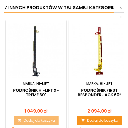
7 INNYCH PRODUKTÓW W TEJ SAMEJ KATEGORII:
>
<
MARKA:
HI-LIFT
MARKA:
HI-LIFT
PODNOŚNIK HI-LIFT X-
PODNOŚNIK FIRST
TREME 60"
RESPONDER JACK 60”
Cena
Cena
1 049,00 zł
2 094,00 zł
Dodaj do koszyka
Dodaj do koszyka

