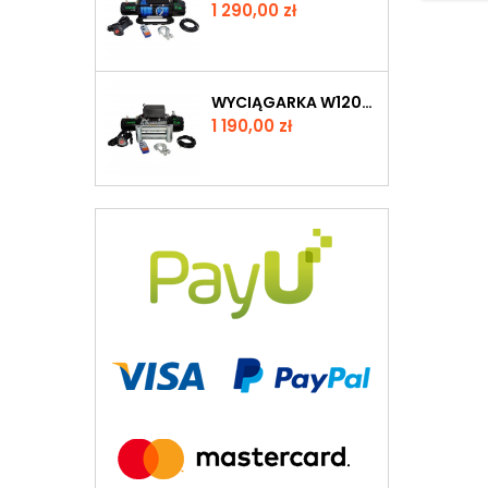
Cena
1 290,00 zł
WYCIĄGARKA W12000 12V Z LINĄ STALOWĄ
Cena
1 190,00 zł