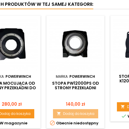
CH PRODUKTÓW W TEJ SAMEJ KATEGORII:
STO
KA:
POWERWINCH
MARKA:
POWERWINCH
K12
A MOCUJĄCA OD
STOPA PW12000PS OD
Y PRZEKŁADNI DO
STRONY PRZEKŁADNI
ĄGARKI PANTHER
6.5/9.5/12.0
Cena
Cena
280,00 zł
140,00 zł
D

Dodaj do koszyka
Dodaj do koszyka



W magazynie
Obecnie niedostępny