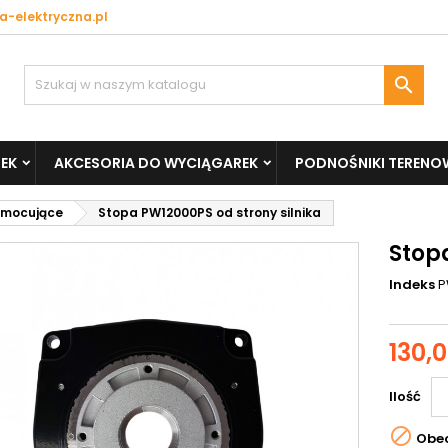
a-elektryczna.pl

EK
AKCESORIA DO WYCIĄGAREK
PODNOŚNIKI TERENO
 mocujące
Stopa PW12000PS od strony silnika
Stop
Indeks
P
130,0
Ilość

Obec