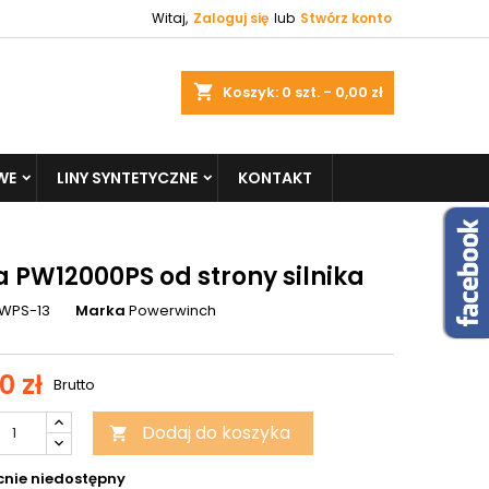
Witaj,
Zaloguj się
lub
Stwórz konto
shopping_cart
Koszyk:
0
szt. - 0,00 zł
WE
LINY SYNTETYCZNE
KONTAKT
a PW12000PS od strony silnika
WPS-13
Marka
Powerwinch
0 zł
Brutto
Dodaj do koszyka

nie niedostępny