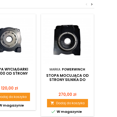
<
>
PA WYCIĄGARKI
MARKA:
POWERWINCH
MARK
000 OD STRONY
STOPA MOCUJĄCA OD
STOP
SILNIKA
STRONY SILNIKA DO
STRO
WYCIĄGARKI PANTHER
Cena
120,00 zł
6.5/9.5/12.0
Cena
270,00 zł
odaj do koszyka
Dodaj do koszyka
D


W magazynie


W magazynie
Obec