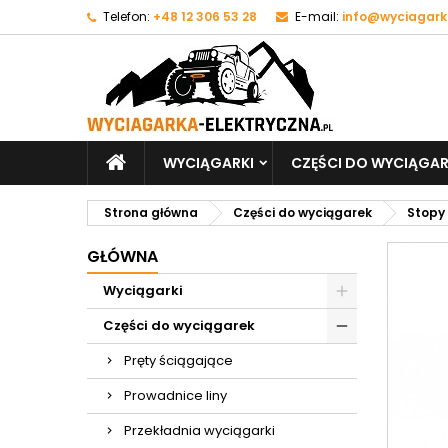
Telefon:
+48 12 306 53 28
E-mail:
info@wyciagark
WYCIĄGARKI
CZĘŚCI DO WYCIĄGAR
Strona główna
Części do wyciągarek
Stopy
GŁÓWNA
Wyciągarki
Części do wyciągarek
Pręty ściągające
Prowadnice liny
Przekładnia wyciągarki