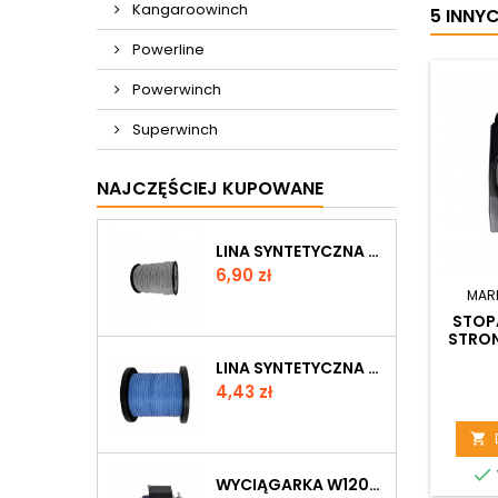
Kangaroowinch
5 INNY
Powerline
Powerwinch
Superwinch
NAJCZĘŚCIEJ KUPOWANE
LINA SYNTETYCZNA 6 MM, SZARA, MBL 3.6T
Cena
6,90 zł
MAR
STOP
STRON
WYCI
LINA SYNTETYCZNA 6 MM, NIEBIESKA, MBL 3.0 T
Cena
4,43 zł


WYCIĄGARKA W12000 Z LINĄ SYNTETYCZNĄ