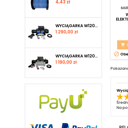
Cena
4,43 zł
MAR
ELEKT
WYCIĄGARKA W12000 Z LINĄ SYNTETYCZNĄ
Cena
1 290,00 zł


Obe
WYCIĄGARKA W12000 12V Z LINĄ STALOWĄ
Cena
1 190,00 zł
Pokazano 
Wycią
Średn
Na po
REL