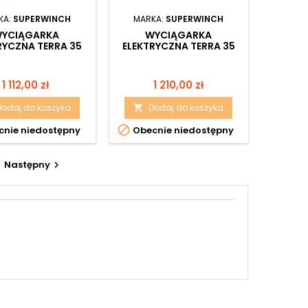
KA:
SUPERWINCH
MARKA:
SUPERWINCH
YCIĄGARKA
WYCIĄGARKA
RYCZNA TERRA 35
ELEKTRYCZNA TERRA 35
12V
12V Z LINĄ SYNTETYCZNĄ
Cena
Cena
1 112,00 zł
1 210,00 zł
Dodaj do koszyka
Dodaj do koszyka


nie niedostępny
Obecnie niedostępny
Następny
