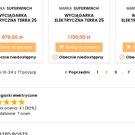
KA:
SUPERWINCH
MARKA:
SUPERWINCH
MAR
WYCIĄGARKA
WYCIĄGARKA
W
RYCZNA TERRA 25
ELEKTRYCZNA TERRA 25
ELEKT
12V
12V Z LINĄ SYNTETYCZNĄ
Cena
Cena
979,00 zł
1 130,00 zł
Dodaj do koszyka
Dodaj do koszyka




cnie niedostępny
Obecnie niedostępny
Obec
13-24 z 77 pozycji
Poprzedni
1
2
3
…
7

garki elektryczne
ia ocena:
4.1
(82%)
dstawie:
7
ocen
ATED POSTS