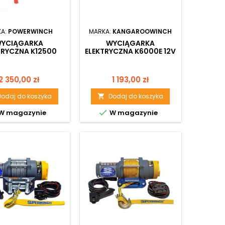
KA:
POWERWINCH
MARKA:
KANGAROOWINCH
YCIĄGARKA
WYCIĄGARKA
TRYCZNA K12500
ELEKTRYCZNA K6000E 12V
ME HD 12V Z LINĄ
Z LINĄ SYNTETYCZNĄ I
STALOWĄ
STEROWANIEM
BEZPRZEWODOWYM
Cena
Cena
2 350,00 zł
1 193,00 zł
Dodaj do koszyka
Dodaj do koszyka


W magazynie
W magazynie