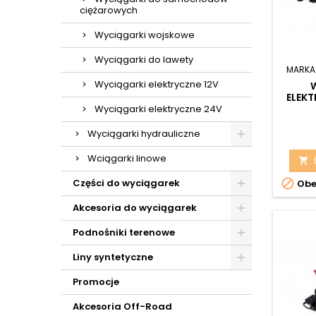
ciężarowych
Wyciągarki wojskowe
Wyciągarki do lawety
MARKA
Wyciągarki elektryczne 12V
ELEK
12V Z
Wyciągarki elektryczne 24V
ZE
BEZ
Wyciągarki hydrauliczne
Wciągarki linowe


Części do wyciągarek
Obe
Akcesoria do wyciągarek
Podnośniki terenowe
Liny syntetyczne
Promocje
Akcesoria Off-Road