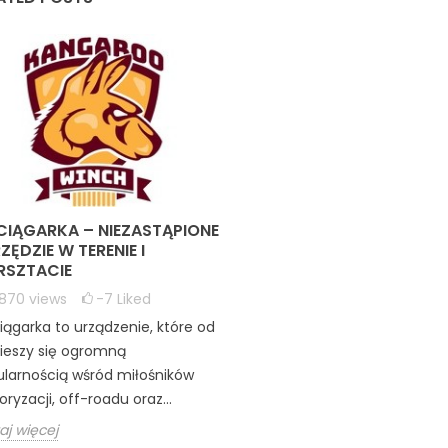
IĄGARKA – NIEZASTĄPIONE
ZĘDZIE W TERENIE I
SZTACIE
2870
views
-7
Liked
ągarka to urządzenie, które od
cieszy się ogromną
larnością wśród miłośników
ryzacji, off-roadu oraz...
aj więcej