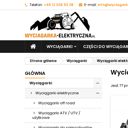
Telefon:
+48 12 306 53 28
E-mail:
info@wyciagark
WYCIĄGARKI
CZĘŚCI DO WYCIĄGAR
Strona główna
Wyciągarki
Wyciągarki elek
Wyci
GŁÓWNA
Wyciągarki
Jest 77 p
Wyciągarki elektryczne
Wyciągarki off road
Wyciągarki ATV / UTV /
użytkowe
Wyciągarki do samochodów