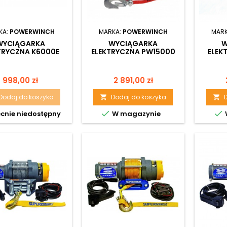
KA:
POWERWINCH
MARKA:
POWERWINCH
MAR
WYCIĄGARKA
WYCIĄGARKA
W
TRYCZNA K6000E
ELEKTRYCZNA PW15000
ELEK
ZE STEROWANIEM
EXTREME HD 12V
EXTRE
PRZEWODOWYM
Cena
Cena
998,00 zł
2 891,00 zł
Dodaj do koszyka
Dodaj do koszyka




cnie niedostępny
W magazynie