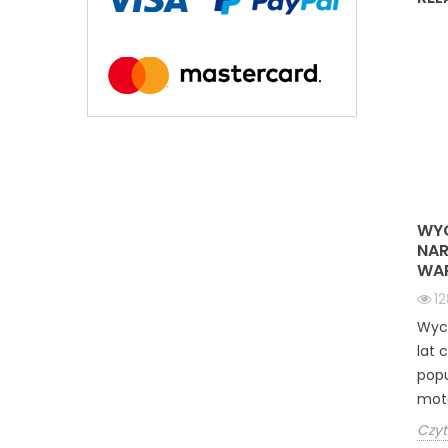
WYC
NAR
WAR
1
Wyci
lat 
popu
moto
Czyt