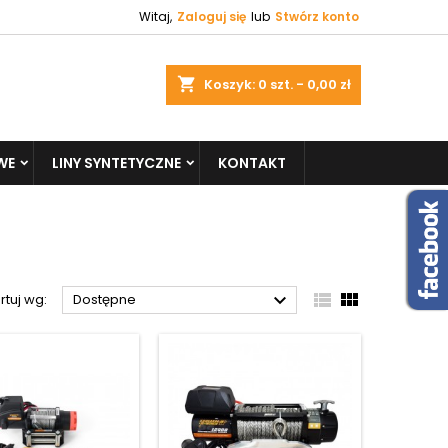
Witaj,
Zaloguj się
lub
Stwórz konto
shopping_cart
Koszyk:
0
szt. - 0,00 zł
WE
LINY SYNTETYCZNE
KONTAKT



rtuj wg:
Dostępne