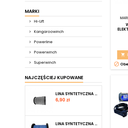
MARKI
MAR
Hi-Lift
ELEK
Kangaroowinch
24V 
BEZ
Powerline
Powerwinch

Superwinch

Obe
NAJCZĘŚCIEJ KUPOWANE
LINA SYNTETYCZNA 6 MM, SZARA, MBL 3.6T
Cena
6,90 zł
LINA SYNTETYCZNA 6 MM, NIEBIESKA, MBL 3.0 T