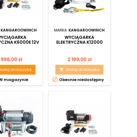
:
KANGAROOWINCH
MARKA:
KANGAROOWINCH
YCIĄGARKA
WYCIĄGARKA
YCZNA K6000E 12V
ELEKTRYCZNA K12000
 STEROWANIEM
PERFORMANCE SERIES 12V
PRZEWODOWYM
Z LINĄ SYNTETYCZNĄ
Cena
Cena
998,00 zł
2 199,00 zł
Dodaj do koszyka
Dodaj do koszyka


W magazynie
Obecnie niedostępny