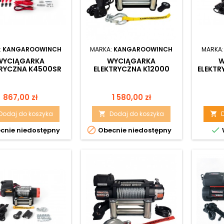
:
KANGAROOWINCH
MARKA:
KANGAROOWINCH
MARKA
WYCIĄGARKA
WYCIĄGARKA
W
TRYCZNA K4500SR
ELEKTRYCZNA K12000
ELEKTR
 LINĄ SYNTETYCZNĄ
PERFORMANCE SERIES
ZE
 STEROWANIEM
24V
BEZ
PRZEWODOWYM
Cena
Cena
867,00 zł
1 580,00 zł
Dodaj do koszyka
Dodaj do koszyka




cnie niedostępny
Obecnie niedostępny